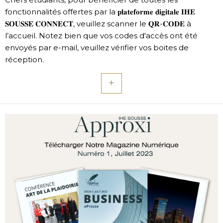
fonctionnalités offertes par la 𝐩𝐥𝐚𝐭𝐞𝐟𝐨𝐫𝐦𝐞 𝐝𝐢𝐠𝐢𝐭𝐚𝐥𝐞 𝐈𝐇𝐄
𝐒𝐎𝐔𝐒𝐒𝐄 𝐂𝐎𝐍𝐍𝐄𝐂𝐓, veuillez scanner le 𝐐𝐑-𝐂𝐎𝐃𝐄 à
l’accueil. Notez bien que vos codes d'accès ont été
envoyés par e-mail, veuillez vérifier vos boites de
réception.