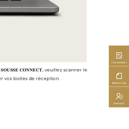
S'INSCRIRE ?
 𝐒𝐎𝐔𝐒𝐒𝐄 𝐂𝐎𝐍𝐍𝐄𝐂𝐓, veuillez scanner le
ier vos boites de réception.
BROCHURE
CONTACT