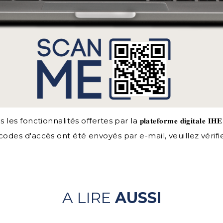
ionnalités offertes par la 𝐩𝐥𝐚𝐭𝐞𝐟𝐨𝐫𝐦𝐞 𝐝𝐢𝐠𝐢𝐭𝐚𝐥𝐞 𝐈𝐇𝐄
os codes d'accès ont été envoyés par e-mail, veuillez vérif
A LIRE
AUSSI