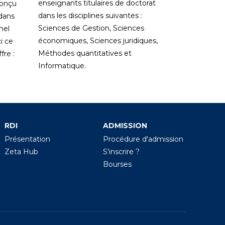
enseignants titulaires de doctorat
conçu
dans les disciplines suivantes :
 dans
Sciences de Gestion, Sciences
nel
économiques, Sciences juridiques,
i ce
Méthodes quantitatives et
re :
Informatique.
RDI
ADMISSION
Présentation
Procédure d'admission
Zeta Hub
S'inscrire ?
Bourses