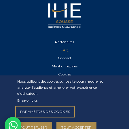
innovant
Un modèle pédagogique
employabilité
Des filières à fort potentiel d’
Zeta HUB :
Premier incubateur de la région
du Sahel
Startups
et esprit entrepreneurial
Partenaires
partenaires
Un réseau riche des entreprises
FAQ
Digitalisation
Contact
et intégration au monde
Mention légales
numérique
Cookies
moderne
Un espace
, bien équipé, sécurisé
Nous utilisons des cookies sur ce site pour mesurer et
Déclaration de confidentialité
IHE Sousse
plus qu’une école, un esprit de
analyser l’audience et améliorer votre expérience
famille !
d'utilisateur.
En savoir plus
PARAMÈTRES DES COOKIES
© 2022 IHE Sousse – Tous Les Droits Réservés.
TOUT REFUSER
TOUT ACCEPTER