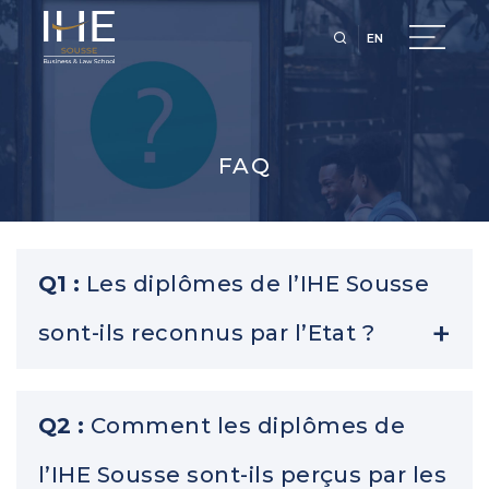
EN
FAQ
Q1 :
Les diplômes de l’IHE Sousse
sont-ils reconnus par l’Etat ?
R1 :
L’IHE Sousse est agréé par l’état et nos
Q2 :
Comment les diplômes de
diplômes sont équivalents à ceux de n’importe
l’IHE Sousse sont-ils perçus par les
quel établissement public.