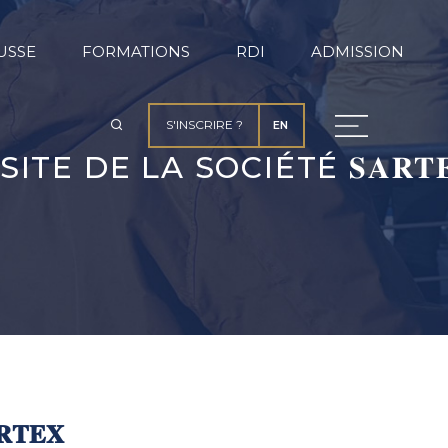
USSE
FORMATIONS
RDI
ADMISSION
S'INSCRIRE ?
EN
SITE DE LA SOCIÉTÉ 𝐒𝐀𝐑𝐓
𝐓𝐄𝐗