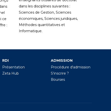
enseignants titulaires de doctorat
conçu
dans les disciplines suivantes :
 dans
Sciences de Gestion, Sciences
nel
économiques, Sciences juridiques,
i ce
Méthodes quantitatives et
re :
Informatique.
RDI
ADMISSION
Présentation
Procédure d'admission
Zeta Hub
S'inscrire ?
Bourses