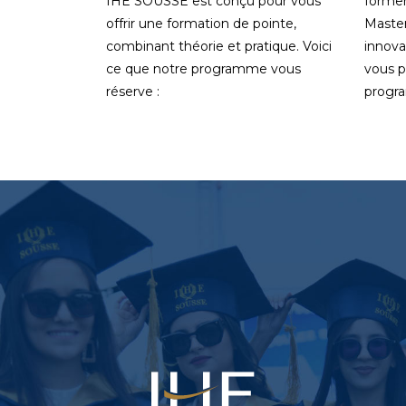
IHE SOUSSE est conçu pour vous
former
offrir une formation de pointe,
Master
combinant théorie et pratique. Voici
innova
ce que notre programme vous
vous p
réserve :
progr