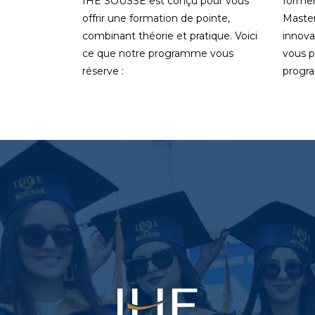
IHE SOUSSE est conçu pour vous
former
offrir une formation de pointe,
Master
combinant théorie et pratique. Voici
innova
ce que notre programme vous
vous p
réserve :
progr