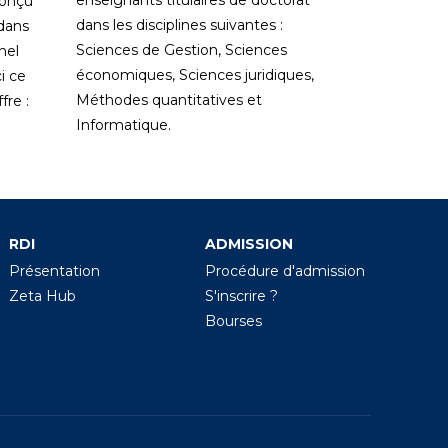
enseignants titulaires de doctorat
conçu
dans les disciplines suivantes :
 dans
Sciences de Gestion, Sciences
nel
économiques, Sciences juridiques,
i ce
Méthodes quantitatives et
re :
Informatique.
RDI
ADMISSION
Présentation
Procédure d'admission
Zeta Hub
S'inscrire ?
Bourses