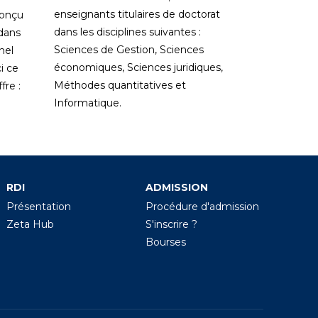
enseignants titulaires de doctorat
conçu
dans les disciplines suivantes :
 dans
Sciences de Gestion, Sciences
nel
économiques, Sciences juridiques,
i ce
Méthodes quantitatives et
re :
Informatique.
RDI
ADMISSION
Présentation
Procédure d'admission
Zeta Hub
S'inscrire ?
Bourses