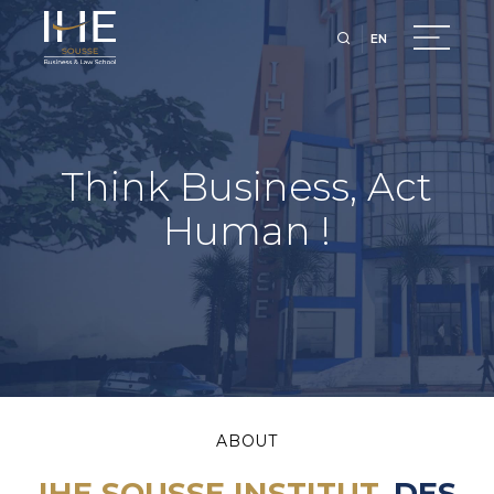
EN
Think Business, Act
Human !
ABOUT
IHE SOUSSE INSTITUT
DES