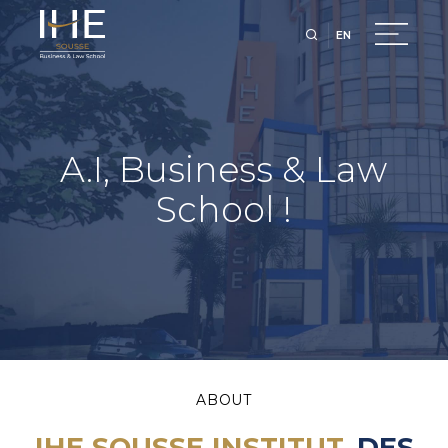
EN
A.I, Business & Law
School !
ABOUT
IHE SOUSSE INSTITUT
DES